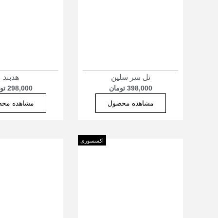
تل سر سلین
هدبند
398,000
تومان
298,000
تو
مشاهده محصول
مشاهده مح
اکسسوری