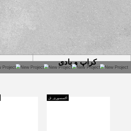
کراپ و بادی
اکسسوری
,
تل