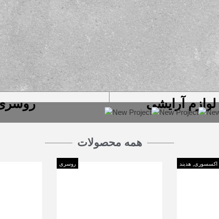
لوازم آرایشی
روسری
همه محصولات
اکسسوری
,
هدبند
روسری