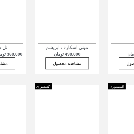
مینی اسکارف ابریشم
تل 
مان
498,000
تومان
368,000
توم
صول
مشاهده محصول
مشاه
اکسسوری
اکسسوری