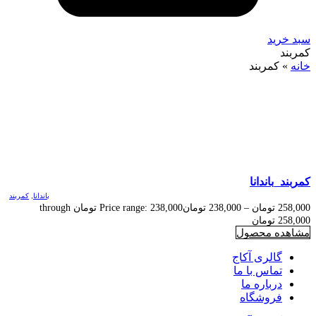
سبد خرید
کمربند
خانه
»
کمربند
کمربند_باندانا
باندانا
,
کمربند
258,000
تومان
–
238,000
تومان
Price range: 238,000 تومان through
258,000 تومان
مشاهده محصول
گالری آکاج
تماس با ما
درباره ما
فروشگاه