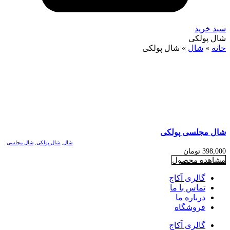
سبد خرید
شال پولکی
خانه
»
شال
»
شال پولکی
شال مجلسی پولکی
شال
,
شال پولکی
,
شال مجلسی
398,000
تومان
مشاهده محصول
گالری آکاج
تماس با ما
درباره ما
فروشگاه
گالری آکاج