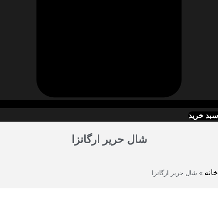
سبد خرید
شال حریر ارگانزا
خانه
»
شال حریر ارگانزا