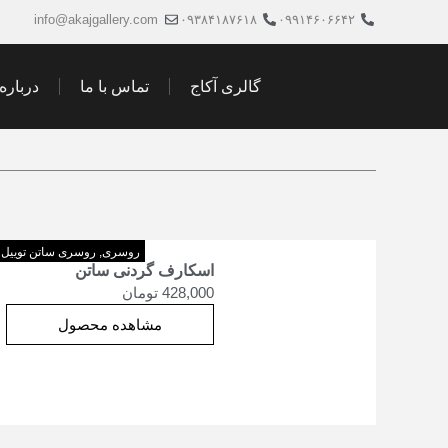
info@akajgallery.com
۰۹۳۸۴۱۸۷۶۱۸
۰۹۹۱۴۶۰۶۶۴۲
گالری آکاج
تماس با ما
درباره 
روسری
,
روسری ساتن توییل
اسکارف گردنی ساتن
428,000
تومان
مشاهده محصول