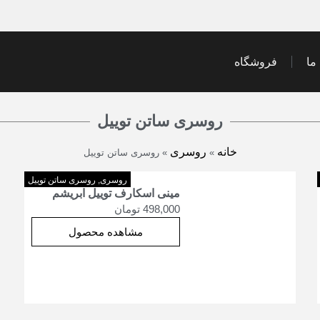
ما
فروشگاه
روسری ساتن توییل
خانه
روسری
»
»
روسری ساتن توییل
روسری
,
روسری ساتن توییل
مینی اسکارف توییل ابریشم
498,000
تومان
مشاهده محصول