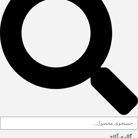
گالری آکاج