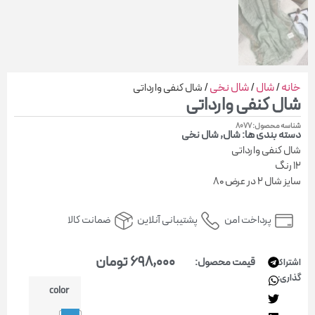
شال نخی
/
/ شال کنفی وارداتی
فی وارداتی
80
ها:
شال
,
شال نخی
ارداتی
اخت امن
پشتیبانی آنلاین
ضمانت کالا
698,000
تومان
قیمت محصول:
color