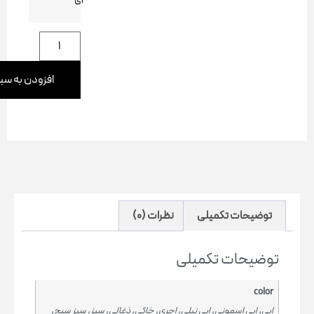
افزودن به سبد خرید
یحات تکمیلی
نظرات (0)
یحات تکمیلی
ابی اسمونی, ابی نیلی, اجری, خاکی, ذغالی, سبز, سبز سیج,