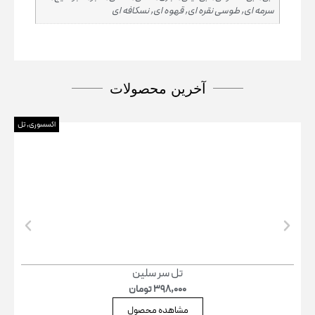
ای, طوسی نقره ای, قهوه ای, نسکافه ای
آخرین محصولات
اکسسوری
,
تل
تل سر سلین
398,000
تومان
مشاهده محصول