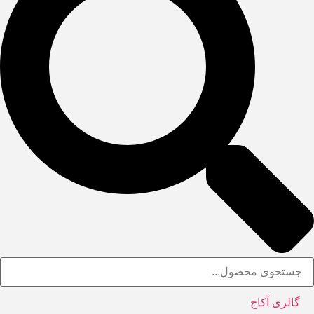
گالری آکاج